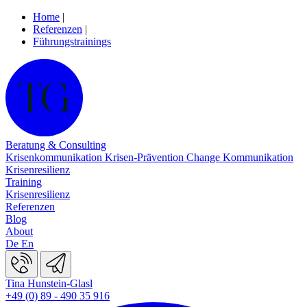
Home
|
Referenzen
|
Führungstrainings
Beratung & Consulting
Krisenkommunikation
Krisen-Prävention
Change Kommunikation
Krisenresilienz
Training
Krisenresilienz
Referenzen
Blog
About
De
En
Tina Hunstein-Glasl
+49 (0) 89 - 490 35 916